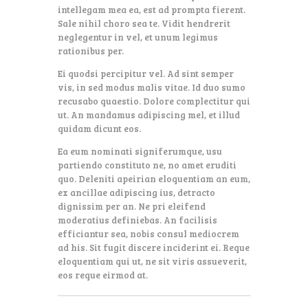
intellegam mea ea, est ad prompta fierent.
Sale nihil choro sea te. Vidit hendrerit
neglegentur in vel, et unum legimus
rationibus per.
Ei quodsi percipitur vel. Ad sint semper
vis, in sed modus malis vitae. Id duo sumo
recusabo quaestio. Dolore complectitur qui
ut. An mandamus adipiscing mel, et illud
quidam dicunt eos.
Ea eum nominati signiferumque, usu
partiendo constituto ne, no amet eruditi
quo. Deleniti apeirian eloquentiam an eum,
ex ancillae adipiscing ius, detracto
dignissim per an. Ne pri eleifend
moderatius definiebas. An facilisis
efficiantur sea, nobis consul mediocrem
ad his. Sit fugit discere inciderint ei. Reque
eloquentiam qui ut, ne sit viris assueverit,
eos reque eirmod at.