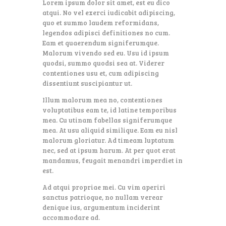
Lorem ipsum dolor sit amet, est eu dico
atqui. No vel exerci iudicabit adipiscing,
quo et summo laudem reformidans,
legendos adipisci definitiones no cum.
Eam et quaerendum signiferumque.
Malorum vivendo sed eu. Usu id ipsum
quodsi, summo quodsi sea at. Viderer
contentiones usu et, cum adipiscing
dissentiunt suscipiantur ut.
Illum malorum mea no, contentiones
voluptatibus eam te, id latine temporibus
mea. Cu utinam fabellas signiferumque
mea. At usu aliquid similique. Eam eu nisl
malorum gloriatur. Ad timeam luptatum
nec, sed at ipsum harum. At per quot erat
mandamus, feugait menandri imperdiet in
est.
Ad atqui propriae mei. Cu vim aperiri
sanctus patrioque, no nullam verear
denique ius, argumentum inciderint
accommodare ad.