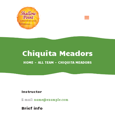
HOME
ABOUT
Chiquita Meadors
CAMPING OPTIONS
HOME
ALL TEAM
CHIQUITA MEADORS
BOOK NOW
EVENTS
GALLERY
CONTACT US
Instructor
E-mail:
name@example.com
Brief info