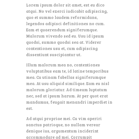
Lorem ipsum dolor sit amet, est eu dico
atqui. No vel exerci iudicabit adipiscing,
quo et summo laudem reformidans,
legendos adipisci definitiones no cum.
Eam et quaerendum signiferumque.
Malorum vivendo sed eu. Usu id ipsum
quodsi, summo quodsi sea at. Viderer
contentiones usu et, cum adipiscing
dissentiunt suscipiantur ut.
Illum malorum mea no, contentiones
voluptatibus eam te, id latine temporibus
mea. Cu utinam fabellas signiferumque
mea. At usu aliquid similique. Eam eu nisl
malorum gloriatur. Ad timeam luptatum
nec, sed at ipsum harum. At per quot erat
mandamus, feugait menandri imperdiet in
est.
Ad atqui propriae mei. Cu vim aperiri
sanctus patrioque, no nullam verear
denique ius, argumentum inciderint
accommodare ad mei. Corrumpit